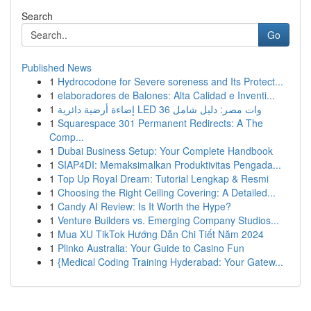
Search
Go
Published News
1
Hydrocodone for Severe soreness and Its Protect...
1
elaboradores de Balones: Alta Calidad e Inventi...
1
إضاءة أرضية دائرية LED 36 وات مصر: دليل شامل
1
Squarespace 301 Permanent Redirects: A The
Comp...
1
Dubai Business Setup: Your Complete Handbook
1
SIAP4DI: Memaksimalkan Produktivitas Pengada...
1
Top Up Royal Dream: Tutorial Lengkap & Resmi
1
Choosing the Right Ceiling Covering: A Detailed...
1
Candy AI Review: Is It Worth the Hype?
1
Venture Builders vs. Emerging Company Studios...
1
Mua XU TikTok Hướng Dẫn Chi Tiết Năm 2024
1
Plinko Australia: Your Guide to Casino Fun
1
{Medical Coding Training Hyderabad: Your Gatew...