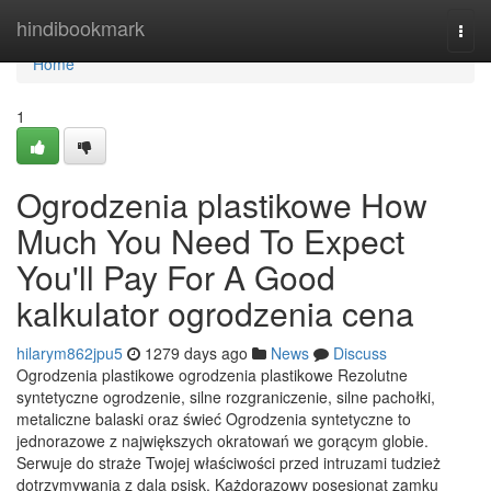
Home
hindibookmark
Togg
navi
Home
1
Ogrodzenia plastikowe How
Much You Need To Expect
You'll Pay For A Good
kalkulator ogrodzenia cena
hilarym862jpu5
1279 days ago
News
Discuss
Ogrodzenia plastikowe ogrodzenia plastikowe Rezolutne
syntetyczne ogrodzenie, silne rozgraniczenie, silne pachołki,
metaliczne balaski oraz świeć Ogrodzenia syntetyczne to
jednorazowe z największych okratowań we gorącym globie.
Serwuje do straże Twojej właściwości przed intruzami tudzież
dotrzymywania z dala psisk. Każdorazowy posesjonat zamku