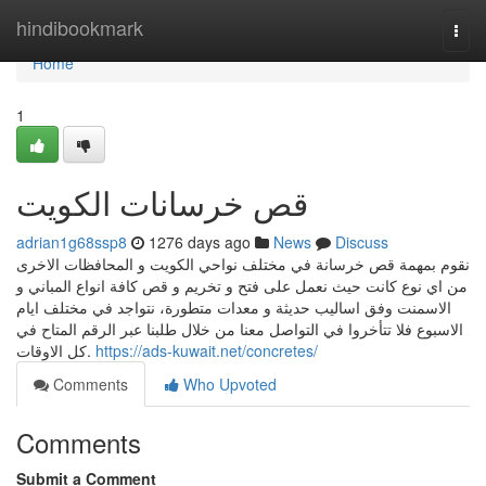
Home
hindibookmark
Togg
navi
Home
1
قص خرسانات الكويت
adrian1g68ssp8
1276 days ago
News
Discuss
نقوم بمهمة قص خرسانة في مختلف نواحي الكويت و المحافظات الاخرى
من اي نوع كانت حيث نعمل على فتح و تخريم و قص كافة انواع المباني و
الاسمنت وفق اساليب حديثة و معدات متطورة، نتواجد في مختلف ايام
الاسبوع فلا تتأخروا في التواصل معنا من خلال طلبنا عبر الرقم المتاح في
كل الاوقات.
https://ads-kuwait.net/concretes/
Comments
Who Upvoted
Comments
Submit a Comment