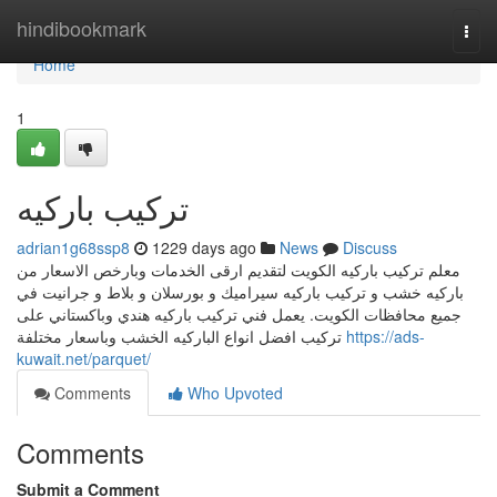
Home
hindibookmark
Togg
navi
Home
1
تركيب باركيه
adrian1g68ssp8
1229 days ago
News
Discuss
معلم تركيب باركيه الكويت لتقديم ارقى الخدمات وبارخص الاسعار من
باركيه خشب و تركيب باركيه سيراميك و بورسلان و بلاط و جرانيت في
جميع محافظات الكويت. يعمل فني تركيب باركيه هندي وباكستاني على
تركيب افضل انواع الباركيه الخشب وباسعار مختلفة
https://ads-
kuwait.net/parquet/
Comments
Who Upvoted
Comments
Submit a Comment