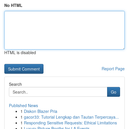
No HTML
HTML is disabled
Report Page
Search
Go
Published News
1
Diskon Blazer Pria
1
gacor33: Tutorial Lengkap dan Tautan Terpercaya...
1
Responding Sensitive Requests: Ethical Limitations
1
Luxury Picture Booths for LA Events