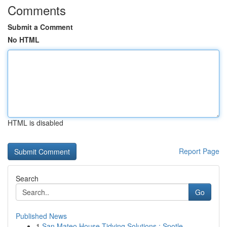
Comments
Submit a Comment
No HTML
HTML is disabled
Report Page
Search
Go
Published News
1
San Mateo House Tidying Solutions : Spotle...