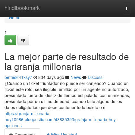
Home
hindibookmark
Togg
navi
Home
1
La mejor parte de resultado de
la granja millonaria
bettes641ksy7
834 days ago
News
Discuss
¿Cuándo un ticket triunfador no puede ser canjeado? Cuando un
ticket este roto, sea ilegible, emitido por un agente no autorizado,
presentado fuera del desliz de tiempo estipulado, con enmiendas,
presentado por un último de edad, cuando falte alguno de los
datos obligatorios que debe contener todo boleto o el
https://granja-millonaria-
hoy10986.blogpostie.com/48835393/granja-millonaria-hoy-
opciones
Comments
Who Upvoted