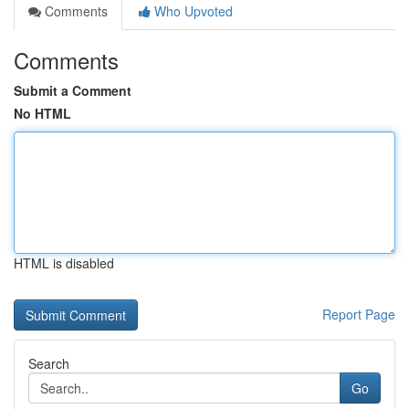
Comments
Who Upvoted
Comments
Submit a Comment
No HTML
HTML is disabled
Report Page
Search
Go