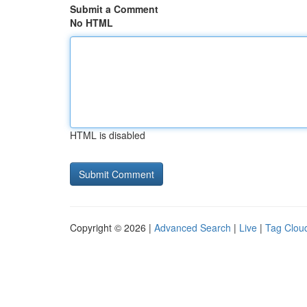
Submit a Comment
No HTML
HTML is disabled
Copyright © 2026 |
Advanced Search
|
Live
|
Tag Clou