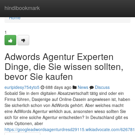
Home
hindibookmark
Home
1
Adwords Agentur Experten
Dinge, die Sie wissen sollten,
bevor Sie kaufen
euripidesy754yto5
688 days ago
News
Discuss
Sobald Sie in dem digitalen Absatzwirtschaft tätig sind oder ein
Firma führen, Dasjenige auf Online-Dasein angewiesen ist, haben
Sie sicherlich schon von AdWords gehört. Aber welches macht
eine AdWords Agentur wirklich aus, ansonsten wieso sollten Sie
sich für eine solche Agentur entscheiden? In Deutschland gibt es
viele Optionen, aber
https://googleadwordsagenturdresd29115.wikiadvocate.com/626781