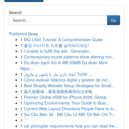
Search
Go
Published News
1
MQ-L500 Tutorial: A Comprehensive Guide
1
출장 마사지로 피로를 날려버리세요!
1
I unable to fulfill this ask . Generatin...
1
Contemporary tourist patterns show altering min...
1
Dự đoán bạch thủ lô MB XSMB Dự đoán Minh
Ngọc...
1
ایجاد بازی مار با پایتون و ماژول Turtle: ...
1
Cómo evaluar bitácora digital y gestión de inci...
1
Best Shopify Website Setup Strategies for Small...
1
贏久娛樂城：最新遊戲推薦與玩法攻略
1
Premier Global eSIM for iPhone 2026: Global...
1
Optimizing Environments: Your Guide to Busi...
1
Current Web Layout Directions People Have to to...
1
Soi Cầu Biên Số · Bắt Cầu Lô MB: Dò Bán Chi Ti...
1
```
1
car phoropter requirements how you can read the...