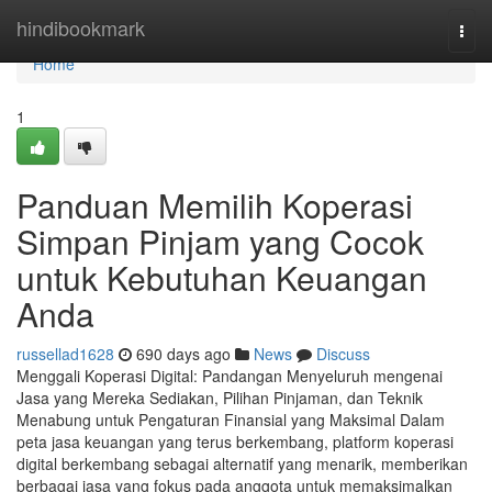
Home
hindibookmark
Togg
navi
Home
1
Panduan Memilih Koperasi
Simpan Pinjam yang Cocok
untuk Kebutuhan Keuangan
Anda
russellad1628
690 days ago
News
Discuss
Menggali Koperasi Digital: Pandangan Menyeluruh mengenai
Jasa yang Mereka Sediakan, Pilihan Pinjaman, dan Teknik
Menabung untuk Pengaturan Finansial yang Maksimal Dalam
peta jasa keuangan yang terus berkembang, platform koperasi
digital berkembang sebagai alternatif yang menarik, memberikan
berbagai jasa yang fokus pada anggota untuk memaksimalkan