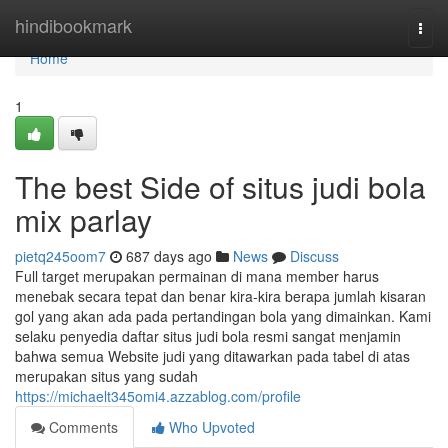
Home
hindibookmark
Togg
navi
Home
1
The best Side of situs judi bola
mix parlay
pietq245oom7
687 days ago
News
Discuss
Full target merupakan permainan di mana member harus
menebak secara tepat dan benar kira-kira berapa jumlah kisaran
gol yang akan ada pada pertandingan bola yang dimainkan. Kami
selaku penyedia daftar situs judi bola resmi sangat menjamin
bahwa semua Website judi yang ditawarkan pada tabel di atas
merupakan situs yang sudah
https://michaelt345omi4.azzablog.com/profile
Comments
Who Upvoted