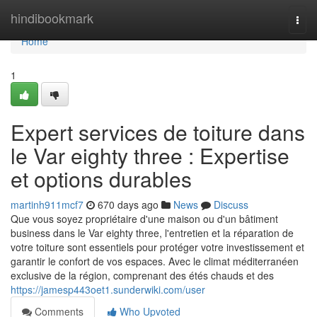
Home
hindibookmark
Togg
navi
Home
1
Expert services de toiture dans
le Var eighty three : Expertise
et options durables
martinh911mcf7
670 days ago
News
Discuss
Que vous soyez propriétaire d'une maison ou d'un bâtiment
business dans le Var eighty three, l'entretien et la réparation de
votre toiture sont essentiels pour protéger votre investissement et
garantir le confort de vos espaces. Avec le climat méditerranéen
exclusive de la région, comprenant des étés chauds et des
https://jamesp443oet1.sunderwiki.com/user
Comments
Who Upvoted