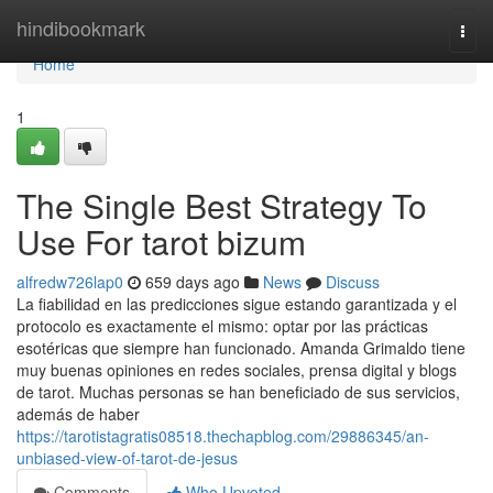
Home
hindibookmark
Togg
navi
Home
1
The Single Best Strategy To
Use For tarot bizum
alfredw726lap0
659 days ago
News
Discuss
La fiabilidad en las predicciones sigue estando garantizada y el
protocolo es exactamente el mismo: optar por las prácticas
esotéricas que siempre han funcionado. Amanda Grimaldo tiene
muy buenas opiniones en redes sociales, prensa digital y blogs
de tarot. Muchas personas se han beneficiado de sus servicios,
además de haber
https://tarotistagratis08518.thechapblog.com/29886345/an-
unbiased-view-of-tarot-de-jesus
Comments
Who Upvoted