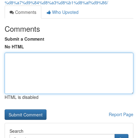
%d8%a7%d9%84%d8%a3%d8%b1%d8%af%d9%86/
Comments
Who Upvoted
Comments
Submit a Comment
No HTML
HTML is disabled
Report Page
Search