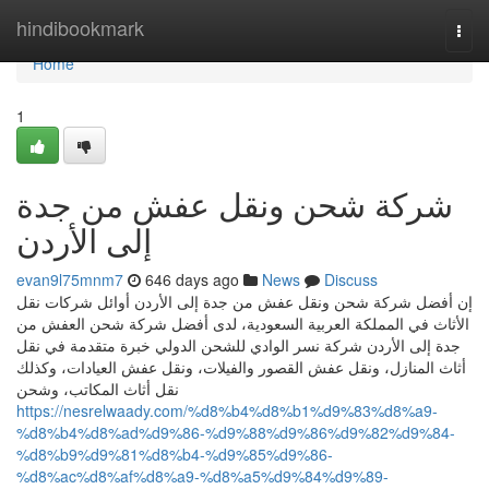
Home
hindibookmark
Togg
navi
Home
1
شركة شحن ونقل عفش من جدة
إلى الأردن
evan9l75mnm7
646 days ago
News
Discuss
إن أفضل شركة شحن ونقل عفش من جدة إلى الأردن أوائل شركات نقل
الأثاث في المملكة العربية السعودية، لدى أفضل شركة شحن العفش من
جدة إلى الأردن شركة نسر الوادي للشحن الدولي خبرة متقدمة في نقل
أثاث المنازل، ونقل عفش القصور والفيلات، ونقل عفش العيادات، وكذلك
نقل أثاث المكاتب، وشحن
https://nesrelwaady.com/%d8%b4%d8%b1%d9%83%d8%a9-
%d8%b4%d8%ad%d9%86-%d9%88%d9%86%d9%82%d9%84-
%d8%b9%d9%81%d8%b4-%d9%85%d9%86-
%d8%ac%d8%af%d8%a9-%d8%a5%d9%84%d9%89-