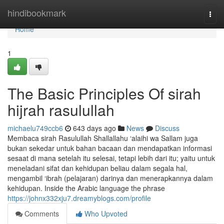
Home
hindibookmark
Togg
navi
Home
1
The Basic Principles Of sirah
hijrah rasulullah
michaelu749ccb6
643 days ago
News
Discuss
Membaca sirah Rasulullah Shallallahu ‘alaihi wa Sallam juga
bukan sekedar untuk bahan bacaan dan mendapatkan informasi
sesaat di mana setelah itu selesai, tetapi lebih dari itu; yaitu untuk
meneladani sifat dan kehidupan beliau dalam segala hal,
mengambil ‘ibrah (pelajaran) darinya dan menerapkannya dalam
kehidupan. Inside the Arabic language the phrase
https://johnx332xju7.dreamyblogs.com/profile
Comments
Who Upvoted