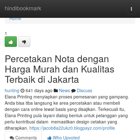
Home
hindibookmark
Togg
navi
Home
1
Percetakan Nota dengan
Harga Murah dan Kualitas
Terbaik di Jakarta
hunting
641 days ago
News
Discuss
Elana Printing menyiapkan proses pemesanan yang gampang.
Anda bisa tiba langsung ke area percetakan atau membeli
dengan cara online lewat basis yang disajikan. Terkecuali itu,
Elana Printing pula layani dialog bentuk untuk pelanggan yang
perlu kontribusi dalam memastikan design cetakan yang
diharapkan.
https://jacob8a22ukz0.blogpayz.com/profile
Comments
Who Upvoted