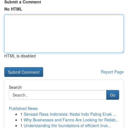
Submit a Comment
No HTML
HTML is disabled
Report Page
Search
Go
Published News
1
Sensasi Rasa Indonesia: Kedai Indo Paling Enak ...
1
Why Businesses and Farms Are Looking for Reliab...
1
Understanding the foundations of efficient inve...