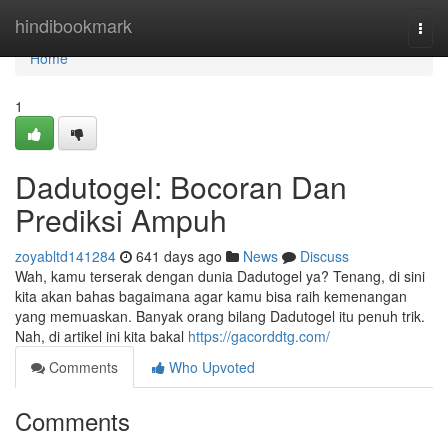
Home
hindibookmark
Togg
navi
Home
1
Dadutogel: Bocoran Dan
Prediksi Ampuh
zoyabltd141284
641 days ago
News
Discuss
Wah, kamu terserak dengan dunia Dadutogel ya? Tenang, di sini
kita akan bahas bagaimana agar kamu bisa raih kemenangan
yang memuaskan. Banyak orang bilang Dadutogel itu penuh trik.
Nah, di artikel ini kita bakal
https://gacorddtg.com/
Comments
Who Upvoted
Comments