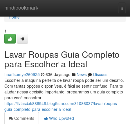
Home
hindibookmark
Togg
navi
Home
1
Lavar Roupas Guia Completo
para Escolher a Ideal
haarisumye260925
636 days ago
News
Discuss
Escolher a máquina perfeita de lavar roupa pode ser um desafio.
Com tantas opções disponíveis, é fácil se sentir confuso. Para te
ajudar nessa decisão importante, preparamos um guia completo
para você encontrar
https://liviasdxk886946.blog5star.com/31086037/lavar-roupas-
guia-completo-para-escolher-a-ideal
Comments
Who Upvoted