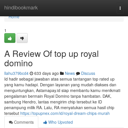
Home
hindibookmark
Togg
navi
Home
1
A Review Of top up royal
domino
llahu379bcd4
633 days ago
News
Discuss
Id hadir sebagai jawaban atas semua tantangan top rated up
yang kamu hadapi. Dengan layanan yang mudah diakses dan
menguntungkan, Astamapay.id siap membantu kamu menikmati
pengalaman bermain Royal Domino tanpa hambatan. DAK,
sambung Hendro, lantas mengirim chip tersebut ke ID
penampung milik RA. Lalu, RA menyatukan semua hasil chip
tersebut
https://topupnex.com/id/royal-dream-chips-murah
Comments
Who Upvoted