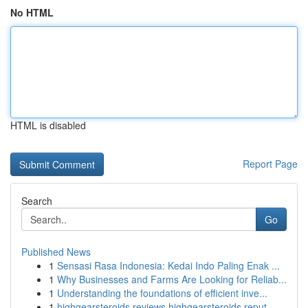
No HTML
HTML is disabled
Report Page
Search
Go
Published News
1
Sensasi Rasa Indonesia: Kedai Indo Paling Enak ...
1
Why Businesses and Farms Are Looking for Reliab...
1
Understanding the foundations of efficient inve...
1
highgearsteroids reviews highgearsteroids reput...