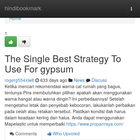
Home
hindibookmark
Togg
navi
Home
1
The Single Best Strategy To
Use For gypsum
rogerg554xlw8
633 days ago
News
Discuss
Ketika mencari rekomendasi warna cat rumah yang bagus,
tentunya Pins membutuhkan pilihan apakah akan menggunakan
warna hangat atau warna dingin? Ini perbedaannya! Setelah
mengetahui letak dan penyebab kebocoran, lakukanlah perbaikan
pada celah atau retakan tersebut. Pastikan kondisi dak harus
dalam keadaan kering dan halus. Anda dapat menggunakan
Mapelastic untuk memperbaiki
https://www.propanraya.com/
Comments
Who Upvoted