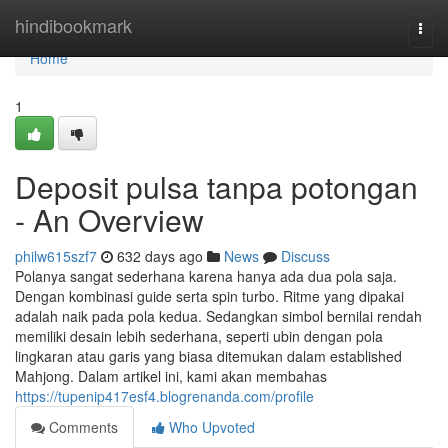
Home
hindibookmark
Togg
navi
Home
1
Deposit pulsa tanpa potongan
- An Overview
philw615szf7
632 days ago
News
Discuss
Polanya sangat sederhana karena hanya ada dua pola saja.
Dengan kombinasi guide serta spin turbo. Ritme yang dipakai
adalah naik pada pola kedua. Sedangkan simbol bernilai rendah
memiliki desain lebih sederhana, seperti ubin dengan pola
lingkaran atau garis yang biasa ditemukan dalam established
Mahjong. Dalam artikel ini, kami akan membahas
https://tupenip417esf4.blogrenanda.com/profile
Comments
Who Upvoted