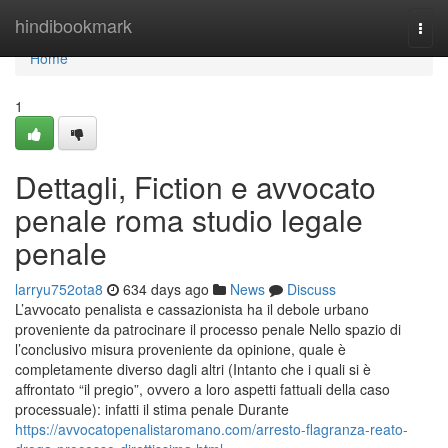
Home
hindibookmark
Togg
navi
Home
1
Dettagli, Fiction e avvocato
penale roma studio legale
penale
larryu752ota8
634 days ago
News
Discuss
L’avvocato penalista e cassazionista ha il debole urbano
proveniente da patrocinare il processo penale Nello spazio di
l’conclusivo misura proveniente da opinione, quale è
completamente diverso dagli altri (Intanto che i quali si è
affrontato “il pregio”, ovvero a loro aspetti fattuali della caso
processuale): infatti il stima penale Durante
https://avvocatopenalistaromano.com/arresto-flagranza-reato-