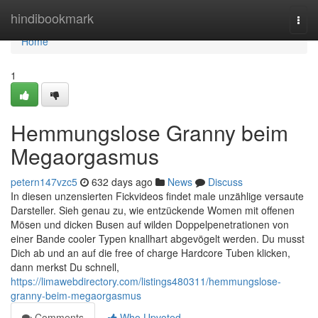
Home
hindibookmark
Togg
navi
Home
1
Hemmungslose Granny beim
Megaorgasmus
petern147vzc5
632 days ago
News
Discuss
In diesen unzensierten Fickvideos findet male unzählige versaute
Darsteller. Sieh genau zu, wie entzückende Women mit offenen
Mösen und dicken Busen auf wilden Doppelpenetrationen von
einer Bande cooler Typen knallhart abgevögelt werden. Du musst
Dich ab und an auf die free of charge Hardcore Tuben klicken,
dann merkst Du schnell,
https://limawebdirectory.com/listings480311/hemmungslose-
granny-beim-megaorgasmus
Comments
Who Upvoted