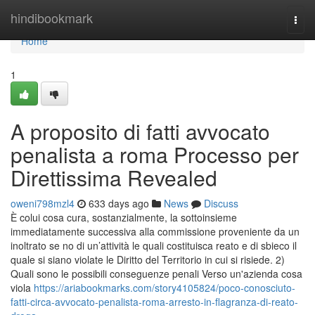
Home
hindibookmark
Togg
navi
Home
1
A proposito di fatti avvocato
penalista a roma Processo per
Direttissima Revealed
oweni798mzl4
633 days ago
News
Discuss
È colui cosa cura, sostanzialmente, la sottoinsieme
immediatamente successiva alla commissione proveniente da un
inoltrato se no di un’attività le quali costituisca reato e di sbieco il
quale si siano violate le Diritto del Territorio in cui si risiede. 2)
Quali sono le possibili conseguenze penali Verso un'azienda cosa
viola
https://ariabookmarks.com/story4105824/poco-conosciuto-
fatti-circa-avvocato-penalista-roma-arresto-in-flagranza-di-reato-