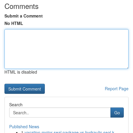
Comments
Submit a Comment
No HTML
HTML is disabled
Report Page
Search
Go
Published News
1
vacation motor seal package vs hydraulic seal k...