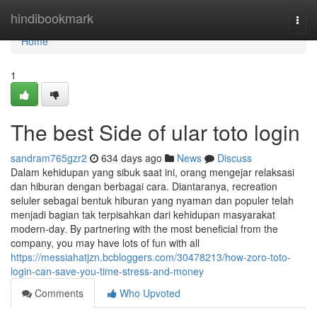
Home
hindibookmark
Togg
navi
Home
1
The best Side of ular toto login
sandram765gzr2
634 days ago
News
Discuss
Dalam kehidupan yang sibuk saat ini, orang mengejar relaksasi
dan hiburan dengan berbagai cara. Diantaranya, recreation
seluler sebagai bentuk hiburan yang nyaman dan populer telah
menjadi bagian tak terpisahkan dari kehidupan masyarakat
modern-day. By partnering with the most beneficial from the
company, you may have lots of fun with all
https://messiahatjzn.bcbloggers.com/30478213/how-zoro-toto-
login-can-save-you-time-stress-and-money
Comments
Who Upvoted