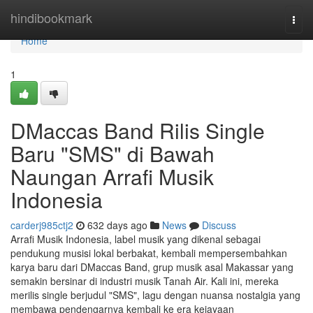
Home
hindibookmark
Togg
navi
Home
1
DMaccas Band Rilis Single
Baru "SMS" di Bawah
Naungan Arrafi Musik
Indonesia
carderj985ctj2
632 days ago
News
Discuss
Arrafi Musik Indonesia, label musik yang dikenal sebagai
pendukung musisi lokal berbakat, kembali mempersembahkan
karya baru dari DMaccas Band, grup musik asal Makassar yang
semakin bersinar di industri musik Tanah Air. Kali ini, mereka
merilis single berjudul "SMS", lagu dengan nuansa nostalgia yang
membawa pendengarnya kembali ke era kejayaan