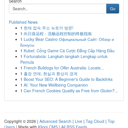
Search
Go
Published News
1
현재 접속 주소 뉴토끼 방문!
1
向日葵远程：流畅远程控制的终极指南
1
Lucky Bear Casino Официальный Сайт: Обзор и
Бонусы
1
Kubet: Cổng Game Cá Cược Đẳng Cấp Hàng Đầu
1
Fortunabola: Langkah-langkah Lengkap untuk
Pemula
1
French Bulldogs for Offer Australia: Locate...
1
출장 연애, 현실과 환상의 경계
1
Boost Your SEO: A Beginner's Guide to Backlinks
1
AI: Your New Wellbeing Companion
1
Can French Cookies Qualify as Free from Gluten?...
Copyright © 2026 |
Advanced Search
|
Live
|
Tag Cloud
|
Top
Users
| Made with
Kliqqi CMS
|
All RSS Feeds