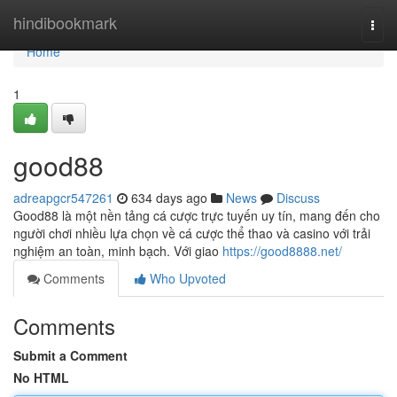
Home
hindibookmark
Togg
navi
Home
1
good88
adreapgcr547261
634 days ago
News
Discuss
Good88 là một nền tảng cá cược trực tuyến uy tín, mang đến cho
người chơi nhiều lựa chọn về cá cược thể thao và casino với trải
nghiệm an toàn, minh bạch. Với giao
https://good8888.net/
Comments
Who Upvoted
Comments
Submit a Comment
No HTML