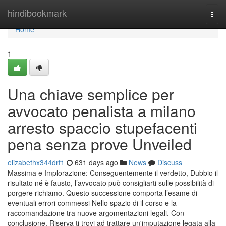
Home
hindibookmark
Togg
navi
Home
1
Una chiave semplice per
avvocato penalista a milano
arresto spaccio stupefacenti
pena senza prove Unveiled
elizabethx344drf1
631 days ago
News
Discuss
Massima e Implorazione: Conseguentemente il verdetto, Dubbio il
risultato né è fausto, l’avvocato può consigliarti sulle possibilità di
porgere richiamo. Questo successione comporta l’esame di
eventuali errori commessi Nello spazio di il corso e la
raccomandazione tra nuove argomentazioni legali. Con
conclusione, Riserva ti trovi ad trattare un'imputazione legata alla