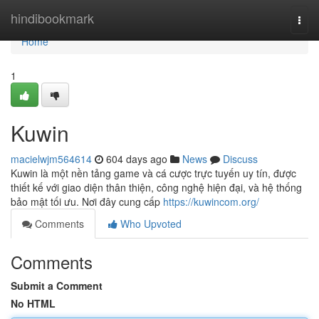
Home
hindibookmark
Togg
navi
Home
1
Kuwin
macielwjm564614
604 days ago
News
Discuss
Kuwin là một nền tảng game và cá cược trực tuyến uy tín, được
thiết kế với giao diện thân thiện, công nghệ hiện đại, và hệ thống
bảo mật tối ưu. Nơi đây cung cấp
https://kuwincom.org/
Comments
Who Upvoted
Comments
Submit a Comment
No HTML