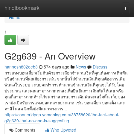
Home
hindibookmark
Togg
navi
Home
1
G2g639 - An Overview
hannesh802eeb3
574 days ago
News
Discuss
การแทงบอลเดี่ยวเริ่มต้นด้วยการเลือกจำนวนเงินที่คุณต้องการเดิมพัน
หรือจำนวนที่คุณต้องการเล่น จากนั้นใส่จำนวนเงินที่คุณต้องการเดิม
พันลงในระบบ ระบบจะทำการคำนวณจำนวนเงินที่คุณจะได้รับโดย
ประมาณ และคุณสามารถกดตกลงเพื่อยืนยันการเดิมพันได้เลย หรือ
คุณก็สามารถกดค้างไว้จนกว่าสถานะการเดิมพันจะเสร็จสิ้น เว็บของ
เรายังเปิดรับการแทงบอลหลายประเภท เช่น บอลเดี่ยว บอลเต็ง และ
คาสิโนสด อีกทั้งยังมีแนวทางการ...
https://connerjdpep.yomoblog.com/38758620/the-fact-about-
g2g639-that-no-one-is-suggesting
Comments
Who Upvoted