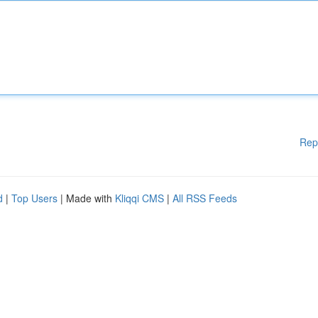
Rep
d
|
Top Users
| Made with
Kliqqi CMS
|
All RSS Feeds