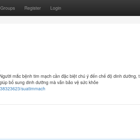
Groups
Register
Login
s
Người mắc bệnh tim mạch cần đặc biệt chú ý đến chế độ dinh dưỡng, 
 giúp bổ sung dinh dưỡng mà vẫn bảo vệ sức khỏe
m/38323623/suatimmach