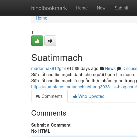
Home
hindibookmark
Home
New
Submit
Home
1
Suatimmach
madonnak912gff4
569 days ago
News
Discus
Sữa tốt cho tim mạch dành cho người bệnh tim mạch. 
Sữa tốt cho tim mạch là nguồn thực phẩm quan trọng
https://suatotchotimmachchinhhang39381.is-blog.co
Comments
Who Upvoted
Comments
Submit a Comment
No HTML