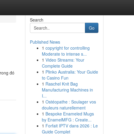
Search
Go
Published News
1
copyright for controlling
Moderate to intense s...
1
Video Streams: Your
Complete Guide
1
Plinko Australia: Your Guide
trong đó
to Casino Fun
1
Raschel Knit Bag
Manufacturing Machines in
I...
1
Ostéopathe : Soulager vos
douleurs naturellement
1
Bespoke Enameled Mugs
by EnamelMFG : Create...
1
Forfait IPTV dans 2026 : Le
Guide Complet