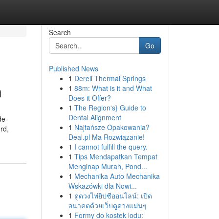
Search
Go
Published News
1
Dereli Thermal Springs
n
1
88m: What is it and What
Does it Offer?
1
The Region's} Guide to
Dental Alignment
de
1
Najtańsze Opakowania?
rd,
Deal.pl Ma Rozwiązanie!
1
I cannot fulfill the query.
1
Tips Mendapatkan Tempat
Menginap Murah, Pond...
1
Mechanika Auto Mechanika
Wskazówki dla Nowi...
1
ดูดวงไพ่ยิปซีออนไลน์: เปิด
อนาคตด้วยเว็บดูดวงแม่นๆ
1
Formy do kostek lodu: