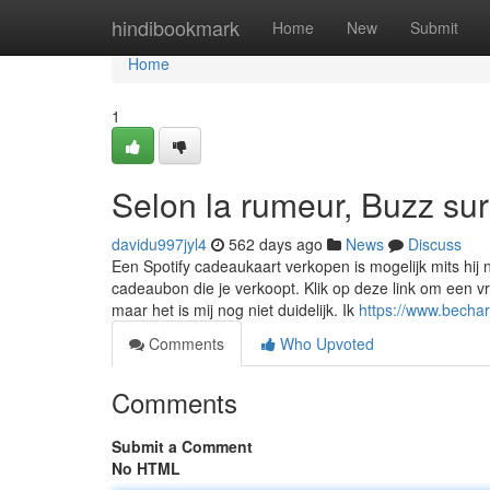
Home
hindibookmark
Home
New
Submit
Home
1
Selon la rumeur, Buzz sur
davidu997jyl4
562 days ago
News
Discuss
Een Spotify cadeaukaart verkopen is mogelijk mits hi
cadeaubon die je verkoopt. Klik op deze link om een vr
maar het is mij nog niet duidelijk. Ik
https://www.bechar
Comments
Who Upvoted
Comments
Submit a Comment
No HTML