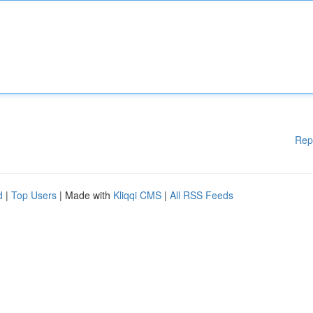
Rep
d
|
Top Users
| Made with
Kliqqi CMS
|
All RSS Feeds