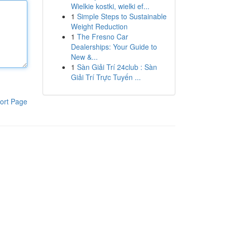
Wielkie kostki, wielki ef...
1
Simple Steps to Sustainable
Weight Reduction
1
The Fresno Car
Dealerships: Your Guide to
New &...
1
Sàn Giải Trí 24club : Sàn
Giải Trí Trực Tuyến ...
ort Page