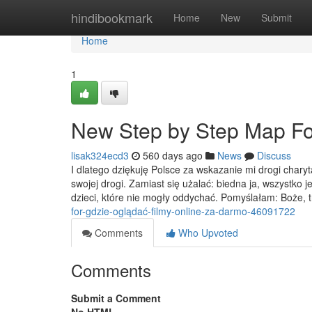
Home
hindibookmark
Home
New
Submit
Home
1
New Step by Step Map For
lisak324ecd3
560 days ago
News
Discuss
I dlatego dziękuję Polsce za wskazanie mi drogi chary
swojej drogi. Zamiast się użalać: biedna ja, wszystko 
dzieci, które nie mogły oddychać. Pomyślałam: Boże, 
for-gdzie-oglądać-filmy-online-za-darmo-46091722
Comments
Who Upvoted
Comments
Submit a Comment