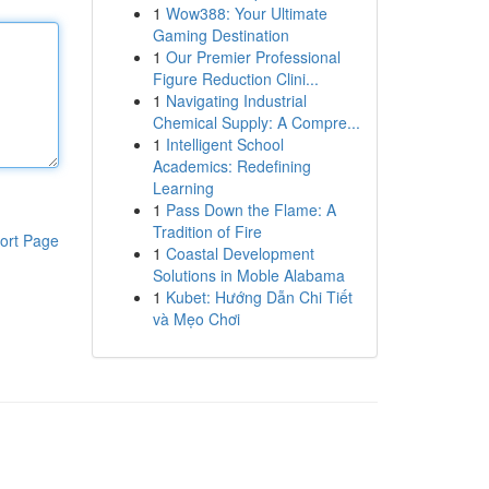
1
Wow388: Your Ultimate
Gaming Destination
1
Our Premier Professional
Figure Reduction Clini...
1
Navigating Industrial
Chemical Supply: A Compre...
1
Intelligent School
Academics: Redefining
Learning
1
Pass Down the Flame: A
Tradition of Fire
ort Page
1
Coastal Development
Solutions in Moble Alabama
1
Kubet: Hướng Dẫn Chi Tiết
và Mẹo Chơi