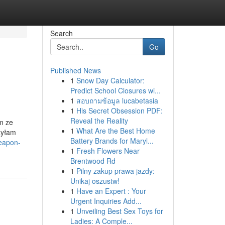
Search
Go
Published News
1
Snow Day Calculator:
Predict School Closures wi...
1
สอบถามข้อมูล lucabetasia
1
His Secret Obsession PDF:
Reveal the Reality
em ze
1
What Are the Best Home
czyłam
Battery Brands for Maryl...
weapon-
1
Fresh Flowers Near
Brentwood Rd
1
Pilny zakup prawa jazdy:
Unikaj oszustw!
1
Have an Expert : Your
Urgent Inquiries Add...
1
Unveiling Best Sex Toys for
Ladies: A Comple...