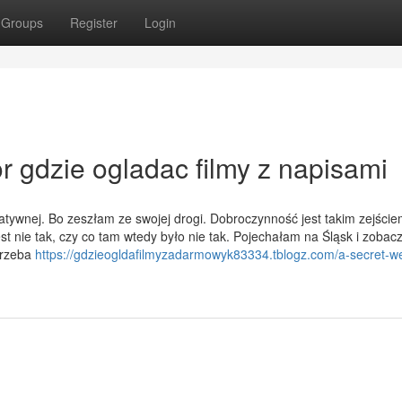
Groups
Register
Login
 gdzie ogladac filmy z napisami
tatywnej. Bo zeszłam ze swojej drogi. Dobroczynność jest takim zejści
jest nie tak, czy co tam wtedy było nie tak. Pojechałam na Śląsk i zoba
trzeba
https://gdzieogldafilmyzadarmowyk83334.tblogz.com/a-secret-