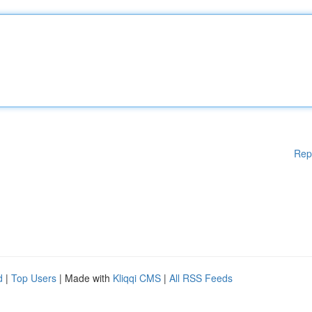
Rep
d
|
Top Users
| Made with
Kliqqi CMS
|
All RSS Feeds