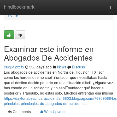
Home
hindibookmark
Tog
navi
Home
1
Examinar este informe en
Abogados De Accidentes
ericj512xef5
538 days ago
News
Discuss
Los abogados de accidentes en Northside, Houston, TX, son
como los héroes que no sabíTriunfador que necesitabas hasta
que el destino decide ponerte en una situación difícil. ¿Alguna vez
has estado en un accidente y no sabíTriunfador qué hacer a
posteriori? Tranquilo, no estás solo. Muchos enfrentan esa misma
https://daytonabeachcaraccidentla46802.blogzag.com/76909588/los
principios-principales-de-abogados-de-accidentes
Comments
Who Upvoted