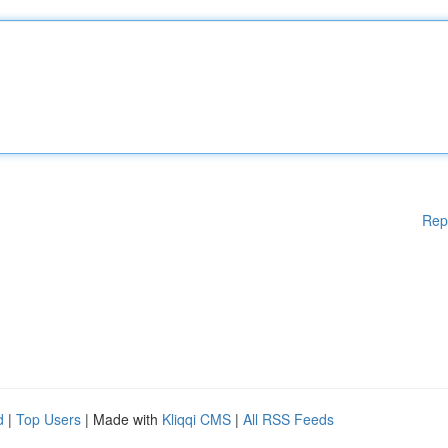
Rep
d
|
Top Users
| Made with
Kliqqi CMS
|
All RSS Feeds