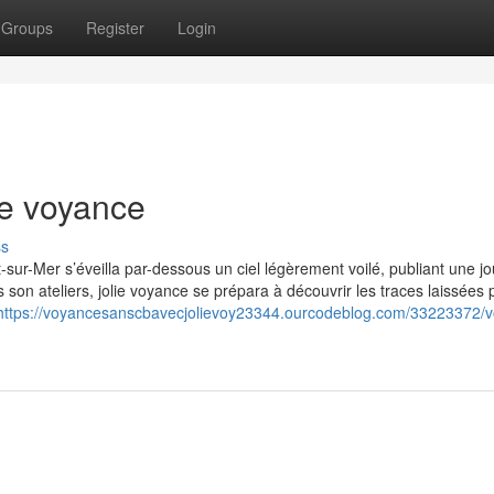
Groups
Register
Login
ie voyance
ss
sur-Mer s’éveilla par-dessous un ciel légèrement voilé, publiant une j
on ateliers, jolie voyance se prépara à découvrir les traces laissées p
https://voyancesanscbavecjolievoy23344.ourcodeblog.com/33223372/