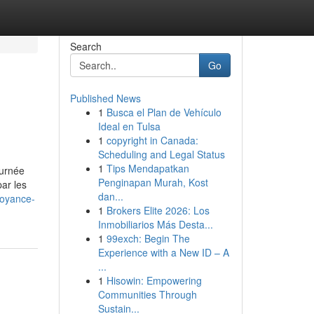
Search
Go
Published News
1
Busca el Plan de Vehículo
Ideal en Tulsa
1
copyright in Canada:
Scheduling and Legal Status
1
Tips Mendapatkan
ournée
Penginapan Murah, Kost
ar les
dan...
voyance-
1
Brokers Elite 2026: Los
Inmobiliarios Más Desta...
1
99exch: Begin The
Experience with a New ID – A
...
1
Hisowin: Empowering
Communities Through
Sustain...