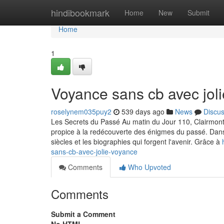
Home
hindibookmark
Home
New
Submit
Home
1
Voyance sans cb avec jol
roselynem035puy2
539 days ago
News
Discu
Les Secrets du Passé Au matin du Jour 110, Clairmont-
propice à la redécouverte des énigmes du passé. Dans s
siècles et les biographies qui forgent l'avenir. Grâce à
sans-cb-avec-jolie-voyance
Comments
Who Upvoted
Comments
Submit a Comment