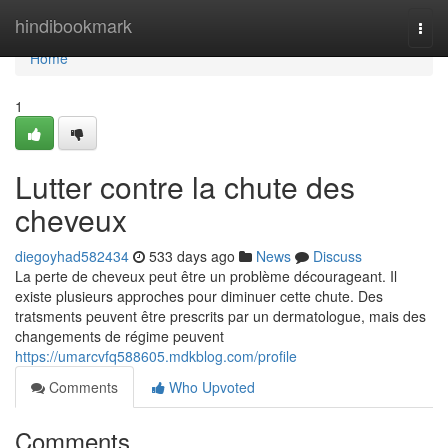
Home
hindibookmark
Togg
navi
Home
1
Lutter contre la chute des
cheveux
diegoyhad582434
533 days ago
News
Discuss
La perte de cheveux peut être un problème décourageant. Il
existe plusieurs approches pour diminuer cette chute. Des
tratsments peuvent être prescrits par un dermatologue, mais des
changements de régime peuvent
https://umarcvfq588605.mdkblog.com/profile
Comments
Who Upvoted
Comments