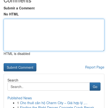
Submit a Comment
No HTML
HTML is disabled
Report Page
Search
Go
Published News
1
Cho thuê căn hộ Charm City – Giá hợp lý ,...
1
Finding the Right Denver Concrete Crack Repair ...