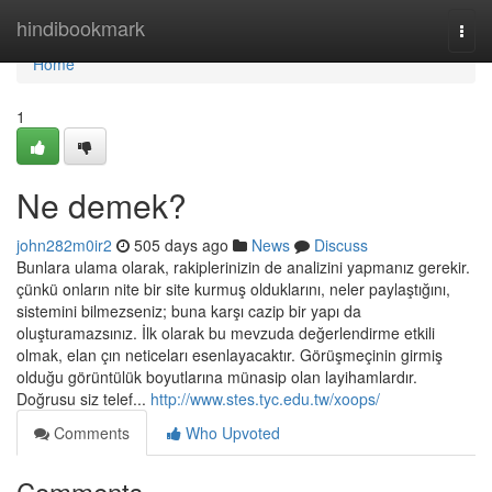
Home
hindibookmark
Togg
navi
Home
1
Ne demek?
john282m0ir2
505 days ago
News
Discuss
Bunlara ulama olarak, rakiplerinizin de analizini yapmanız gerekir.
çünkü onların nite bir site kurmuş olduklarını, neler paylaştığını,
sistemini bilmezseniz; buna karşı cazip bir yapı da
oluşturamazsınız. İlk olarak bu mevzuda değerlendirme etkili
olmak, elan çın neticeları esenlayacaktır. Görüşmeçinin girmiş
olduğu görüntülük boyutlarına münasip olan layihamlardır.
Doğrusu siz telef...
http://www.stes.tyc.edu.tw/xoops/
Comments
Who Upvoted
Comments