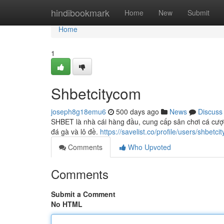
Home
hindibookmark
Home
New
Submit
Home
1
Shbetcitycom
joseph8g18emu6
500 days ago
News
Discuss
SHBET là nhà cái hàng đầu, cung cấp sân chơi cá cược 
đá gà và lô đề.
https://savelist.co/profile/users/shbetci
Comments
Who Upvoted
Comments
Submit a Comment
No HTML