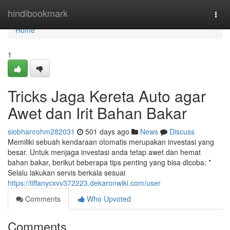
Home
hindibookmark
Togg
navi
Home
1
Tricks Jaga Kereta Auto agar
Awet dan Irit Bahan Bakar
siobhanrohm282031
501 days ago
News
Discuss
Memiliki sebuah kendaraan otomatis merupakan investasi yang
besar. Untuk menjaga investasi anda tetap awet dan hemat
bahan bakar, berikut beberapa tips penting yang bisa dicoba: *
Selalu lakukan servis berkala sesuai
https://tiffanycxvv372223.dekaronwiki.com/user
Comments
Who Upvoted
Comments