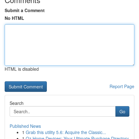
Submit a Comment
No HTML
HTML is disabled
Report Page
Search
Go
Published News
1
Grab this utility 5.6: Acquire the Classic...
1
Oz Home Devices: Your Ultimate Purchase Directory