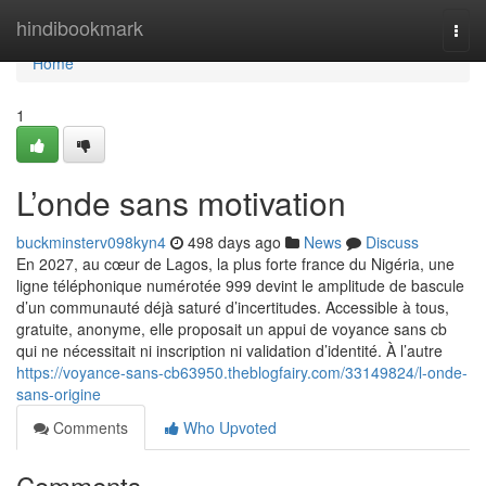
Home
hindibookmark
Togg
navi
Home
1
L’onde sans motivation
buckminsterv098kyn4
498 days ago
News
Discuss
En 2027, au cœur de Lagos, la plus forte france du Nigéria, une
ligne téléphonique numérotée 999 devint le amplitude de bascule
d’un communauté déjà saturé d’incertitudes. Accessible à tous,
gratuite, anonyme, elle proposait un appui de voyance sans cb
qui ne nécessitait ni inscription ni validation d’identité. À l’autre
https://voyance-sans-cb63950.theblogfairy.com/33149824/l-onde-
sans-origine
Comments
Who Upvoted
Comments