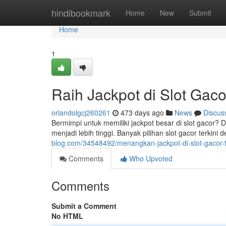
Home
hindibookmark
Home
New
Submit
Home
1
Raih Jackpot di Slot Gac
orlandolgcj260261
473 days ago
News
Discus
Bermimpi untuk memiliki jackpot besar di slot gacor
menjadi lebih tinggi. Banyak pilihan slot gacor terki
blog.com/34548492/menangkan-jackpot-di-slot-gacor-
Comments
Who Upvoted
Comments
Submit a Comment
No HTML