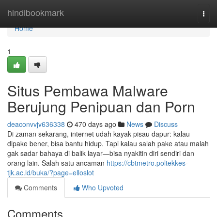
Home
hindibookmark
Togg
navi
Home
1
Situs Pembawa Malware
Berujung Penipuan dan Porn
deaconvvjv636338
470 days ago
News
Discuss
Di zaman sekarang, internet udah kayak pisau dapur: kalau
dipake bener, bisa bantu hidup. Tapi kalau salah pake atau malah
gak sadar bahaya di balik layar—bisa nyakitin diri sendiri dan
orang lain. Salah satu ancaman
https://cbtmetro.poltekkes-
tjk.ac.id/buka/?page=elloslot
Comments
Who Upvoted
Comments