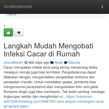
Home
hindibookmark
Togg
navi
Home
1
Langkah Mudah Mengobati
Infeksi Cacar di Rumah
cheu986esf1
466 days ago
News
Discuss
Cacar merupakan infeksi virus yang sering menyerang balita,
meskipun remaja juga bisa terinfeksi. Pengobatannya dapat
dilakukan dengan mengandalkan pengobatan antivirus dan
perawatan mandiri. Untuk meredakan gejala, penderita bisa
mengonsumsi paracetamol atau mengoleskan krim anti-gatal.
Kompres dingin juga bisa membantu. Tak kalah penting, menjaga
lingkungan sekitar dan menghindari m...
https://hokiemas-
4d31528.theisblog.com/34887291/cara-ampuh-menangani-cacar-
air-secara-alami