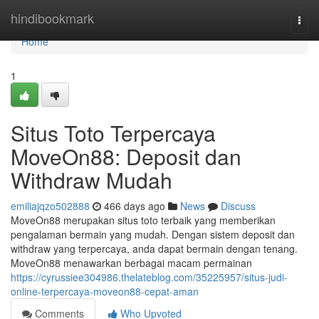
Home
hindibookmark
Togg
navi
Home
1
Situs Toto Terpercaya
MoveOn88: Deposit dan
Withdraw Mudah
emiliajqzo502888
466 days ago
News
Discuss
MoveOn88 merupakan situs toto terbaik yang memberikan
pengalaman bermain yang mudah. Dengan sistem deposit dan
withdraw yang terpercaya, anda dapat bermain dengan tenang.
MoveOn88 menawarkan berbagai macam permainan
https://cyrussiee304986.thelateblog.com/35225957/situs-judi-
online-terpercaya-moveon88-cepat-aman
Comments
Who Upvoted