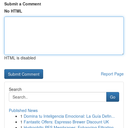
Submit a Comment
No HTML
HTML is disabled
Report Page
Search
Go
Published News
1
Domina tu Inteligencia Emocional: La Guía Defin...
1
Fantastic Offers: Espresso Brewer Discount UK
1
Hydrophilic PES Membranes: Enhancing Filtration...