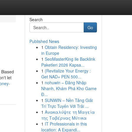
Search
Go
Published News
1
Obtain Residency: Investing
in Europe
1
SeoMasterKing ile Backlink
Paketleri 2026 Kapsa...
1
{Revitalize Your Energy :
 Biased
Get NAD+ PEN 500...
't let
1
nohuwin – Đăng Nhập
money-
Nhanh, Khám Phá Kho Game
Đ...
1
SUNWIN – Nền Tảng Giải
Trí Trực Tuyến Với Trải ...
1
Ανακαλύψτε τη Μαγεία
της Ταβέρνας Μύτικα
1
IT Professionals in this
location: A Expandi...