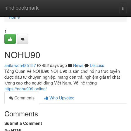
Home
hindibookmark
Togg
navi
Home
1
NOHU90
anitaiwon485157
452 days ago
News
Discuss
Tổng Quan Về NOHU90 NOHU90 là sân chơi nổ hũ trực tuyến
được đầu tư chuyên nghiệp, mang đến trải nghiệm giải trí chất
lượng cao cho người dùng Việt Nam. Với hệ thống
https://nohu909.online/
Comments
Who Upvoted
Comments
Submit a Comment
No HTML