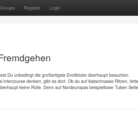
Groups
Register
Login
f Fremdgehen
ltest Du unbedingt die großartigste Erotiktube überhaupt besuchen.
intercourse denken, gibt es dort. Ob du auf klatschnasse Ritzen, fett
überhaupt keine Rolle. Denn auf Nordeuropas beispielloser Tuben Seite