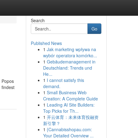
Search
Go
Published News
1
Jak marketing wpływa na
wybór operatora komórko...
1
Gebäudemanagement in
Deutschland: Trends und
He...
1
I cannot satisfy this
e Popos
demand.
 findest
1
Small Business Web
Creation: A Complete Guide
1
Leading AI Site Builders:
Top Picks for Th...
1
开云体育：未来体育投融资
新引擎？
1
{Cannabisshopau.com:
Your Detailed Overview ...