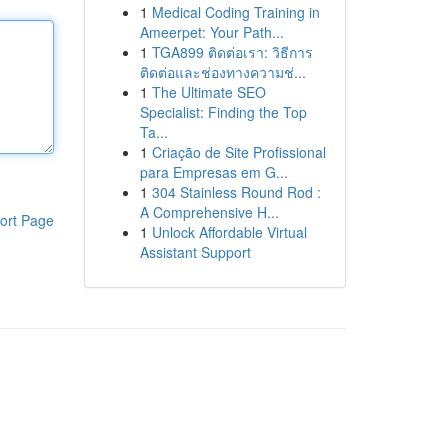
1
Medical Coding Training in
Ameerpet: Your Path...
1
TGA899 ติดต่อเรา: วิธีการ
ติดต่อและช่องทางความช่...
1
The Ultimate SEO
Specialist: Finding the Top
Ta...
1
Criação de Site Profissional
para Empresas em G...
1
304 Stainless Round Rod :
A Comprehensive H...
ort Page
1
Unlock Affordable Virtual
Assistant Support