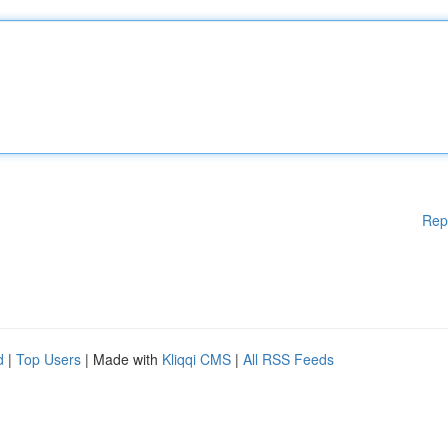
Rep
d
|
Top Users
| Made with
Kliqqi CMS
|
All RSS Feeds