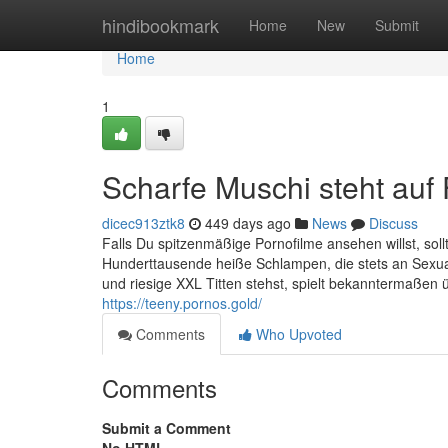
Home
hindibookmark
Home
New
Submit
Home
1
Scharfe Muschi steht au
dicec913ztk8
449 days ago
News
Discuss
Falls Du spitzenmäßige Pornofilme ansehen willst, sol
Hunderttausende heiße Schlampen, die stets an Sexual 
und riesige XXL Titten stehst, spielt bekanntermaßen 
https://teeny.pornos.gold/
Comments
Who Upvoted
Comments
Submit a Comment