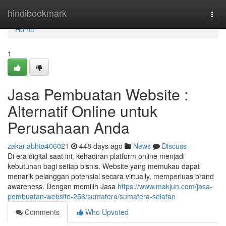
Home
hindibookmark
Togg
navi
Home
1
Jasa Pembuatan Website :
Alternatif Online untuk
Perusahaan Anda
zakariabhta406021
448 days ago
News
Discuss
Di era digital saat ini, kehadiran platform online menjadi
kebutuhan bagi setiap bisnis. Website yang memukau dapat
menarik pelanggan potensial secara virtually, memperluas brand
awareness. Dengan memilih Jasa
https://www.makjun.com/jasa-
pembuatan-website-258/sumatera/sumatera-selatan
Comments
Who Upvoted