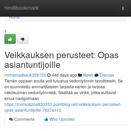
Home
hindibookmark
Togg
navi
Home
1
Veikkauksen perusteet: Opas
asiantuntijoille
mohamadsauk359752
446 days ago
News
Discuss
Tämän oppaan avulla voit tutustua vedonlyönnin tavoitteisiin. Se
on suunniteltu ammattilaisten tarpeita varten ja tarjoaa
näkökulman vedonlyönnistä. Sisältää se vinkit, jotka auttavat
sinua navigoimaan
https://monicajzoa830333.pointblog.net/veikkauksen-perusteet-
opas-asiantuntijoille-78274312
Comments
Who Upvoted